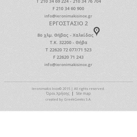
T 210 34 69 224 - 210 34 76 704
F 210 34 60 900
info@ieronimakisinox.gr
ΕΡΓΟΣΤΑΣΙΟ 2
8o χλμ. Θήβας - Χαλκίδας
Τ.Κ. 32200 - Θήβα
T 22620 72 077/71 523
F 22620 71 243
info@ieronimakisinox.gr
Ieronimakis Inox© 2015 | All rights reserved.
Όροι Χρήσης
|
Site map
created by GreekGeeks S.A.