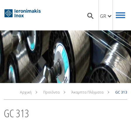
GR
Αρχική
Προϊόντα
Άκαμπτα Πλέγματα
GC 313
GC 313